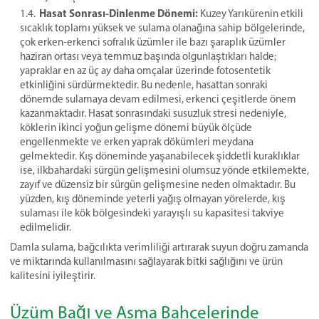
Hasat Sonrası-Dinlenme Dönemi:
Kuzey Yarıkürenin etkili
sıcaklık toplamı yüksek ve sulama olanağına sahip bölgelerinde,
çok erken-erkenci sofralık üzümler ile bazı şaraplık üzümler
haziran ortası veya temmuz başında olgunlaştıkları halde;
yapraklar en az üç ay daha omçalar üzerinde fotosentetik
etkinliğini sürdürmektedir. Bu nedenle, hasattan sonraki
dönemde sulamaya devam edilmesi, erkenci çeşitlerde önem
kazanmaktadır. Hasat sonrasındaki susuzluk stresi nedeniyle,
köklerin ikinci yoğun gelişme dönemi büyük ölçüde
engellenmekte ve erken yaprak dökümleri meydana
gelmektedir. Kış döneminde yaşanabilecek şiddetli kuraklıklar
ise, ilkbahardaki sürgün gelişmesini olumsuz yönde etkilemekte,
zayıf ve düzensiz bir sürgün gelişmesine neden olmaktadır. Bu
yüzden, kış döneminde yeterli yağış olmayan yörelerde, kış
sulaması ile kök bölgesindeki yarayışlı su kapasitesi takviye
edilmelidir.
Damla sulama, bağcılıkta verimliliği artırarak suyun doğru zamanda
ve miktarında kullanılmasını sağlayarak bitki sağlığını ve ürün
kalitesini iyileştirir.
Üzüm Bağı ve Asma Bahçelerinde