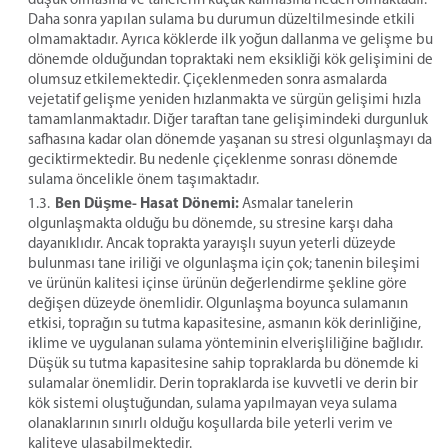
Daha sonra yapılan sulama bu durumun düzeltilmesinde etkili
olmamaktadır. Ayrıca köklerde ilk yoğun dallanma ve gelişme bu
dönemde olduğundan topraktaki nem eksikliği kök gelişimini de
olumsuz etkilemektedir. Çiçeklenmeden sonra asmalarda
vejetatif gelişme yeniden hızlanmakta ve sürgün gelişimi hızla
tamamlanmaktadır. Diğer taraftan tane gelişimindeki durgunluk
safhasına kadar olan dönemde yaşanan su stresi olgunlaşmayı da
geciktirmektedir. Bu nedenle çiçeklenme sonrası dönemde
sulama öncelikle önem taşımaktadır.
Ben Düşme- Hasat Dönemi:
Asmalar tanelerin
olgunlaşmakta olduğu bu dönemde, su stresine karşı daha
dayanıklıdır. Ancak toprakta yarayışlı suyun yeterli düzeyde
bulunması tane iriliği ve olgunlaşma için çok; tanenin bileşimi
ve ürünün kalitesi içinse ürünün değerlendirme şekline göre
değişen düzeyde önemlidir. Olgunlaşma boyunca sulamanın
etkisi, toprağın su tutma kapasitesine, asmanın kök derinliğine,
iklime ve uygulanan sulama yönteminin elverişliliğine bağlıdır.
Düşük su tutma kapasitesine sahip topraklarda bu dönemde ki
sulamalar önemlidir. Derin topraklarda ise kuvvetli ve derin bir
kök sistemi oluştuğundan, sulama yapılmayan veya sulama
olanaklarının sınırlı olduğu koşullarda bile yeterli verim ve
kaliteye ulaşabilmektedir.