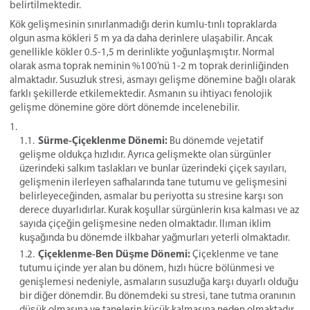
belirtilmektedir.
Kök gelişmesinin sınırlanmadığı derin kumlu-tınlı topraklarda
olgun asma kökleri 5 m ya da daha derinlere ulaşabilir. Ancak
genellikle kökler 0.5-1,5 m derinlikte yoğunlaşmıştır. Normal
olarak asma toprak neminin %100’nü 1-2 m toprak derinliğinden
almaktadır. Susuzluk stresi, asmayı gelişme dönemine bağlı olarak
farklı şekillerde etkilemektedir. Asmanın su ihtiyacı fenolojik
gelişme dönemine göre dört dönemde incelenebilir.
Sürme-Çiçeklenme Dönemi:
Bu dönemde vejetatif
gelişme oldukça hızlıdır. Ayrıca gelişmekte olan sürgünler
üzerindeki salkım taslakları ve bunlar üzerindeki çiçek sayıları,
gelişmenin ilerleyen safhalarında tane tutumu ve gelişmesini
belirleyeceğinden, asmalar bu periyotta su stresine karşı son
derece duyarlıdırlar. Kurak koşullar sürgünlerin kısa kalması ve az
sayıda çiçeğin gelişmesine neden olmaktadır. Ilıman iklim
kuşağında bu dönemde ilkbahar yağmurları yeterli olmaktadır.
Çiçeklenme-Ben Düşme Dönemi:
Çiçeklenme ve tane
tutumu içinde yer alan bu dönem, hızlı hücre bölünmesi ve
genişlemesi nedeniyle, asmaların susuzluğa karşı duyarlı olduğu
bir diğer dönemdir. Bu dönemdeki su stresi, tane tutma oranının
düşük olmasına ve tanelerin küçük kalmasına neden olmaktadır.