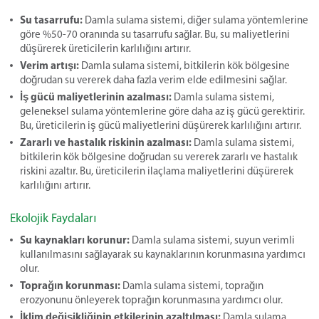
Su tasarrufu:
Damla sulama sistemi, diğer sulama yöntemlerine
göre %50-70 oranında su tasarrufu sağlar. Bu, su maliyetlerini
düşürerek üreticilerin karlılığını artırır.
Verim artışı:
Damla sulama sistemi, bitkilerin kök bölgesine
doğrudan su vererek daha fazla verim elde edilmesini sağlar.
İş gücü maliyetlerinin azalması:
Damla sulama sistemi,
geleneksel sulama yöntemlerine göre daha az iş gücü gerektirir.
Bu, üreticilerin iş gücü maliyetlerini düşürerek karlılığını artırır.
Zararlı ve hastalık riskinin azalması:
Damla sulama sistemi,
bitkilerin kök bölgesine doğrudan su vererek zararlı ve hastalık
riskini azaltır. Bu, üreticilerin ilaçlama maliyetlerini düşürerek
karlılığını artırır.
Ekolojik Faydaları
Su kaynakları korunur:
Damla sulama sistemi, suyun verimli
kullanılmasını sağlayarak su kaynaklarının korunmasına yardımcı
olur.
Toprağın korunması:
Damla sulama sistemi, toprağın
erozyonunu önleyerek toprağın korunmasına yardımcı olur.
İklim değişikliğinin etkilerinin azaltılması:
Damla sulama