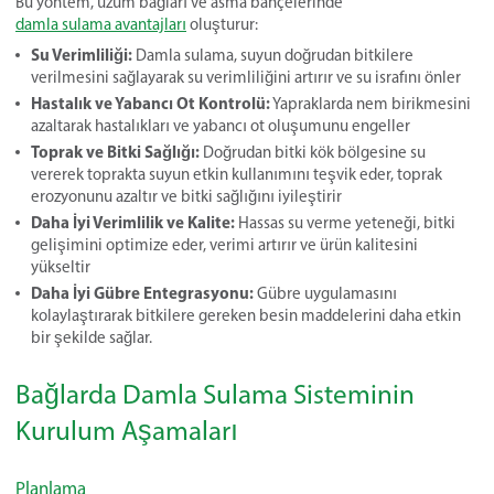
Bu yöntem, üzüm bağları ve asma bahçelerinde
damla sulama avantajları
oluşturur:
Su Verimliliği:
Damla sulama, suyun doğrudan bitkilere
verilmesini sağlayarak su verimliliğini artırır ve su israfını önler
Hastalık ve Yabancı Ot Kontrolü:
Yapraklarda nem birikmesini
azaltarak hastalıkları ve yabancı ot oluşumunu engeller
Toprak ve Bitki Sağlığı:
Doğrudan bitki kök bölgesine su
vererek toprakta suyun etkin kullanımını teşvik eder, toprak
erozyonunu azaltır ve bitki sağlığını iyileştirir
Daha İyi Verimlilik ve Kalite:
Hassas su verme yeteneği, bitki
gelişimini optimize eder, verimi artırır ve ürün kalitesini
yükseltir
Daha İyi Gübre Entegrasyonu:
Gübre uygulamasını
kolaylaştırarak bitkilere gereken besin maddelerini daha etkin
bir şekilde sağlar.
Bağlarda Damla Sulama Sisteminin
Kurulum Aşamaları
Planlama