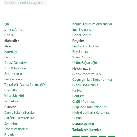
Kullanımı ve Avantajları
Çilek
Konnektörler ve Aksesuarlar
Elma & Armut
Sınırlı Garanti
Fındık
Genel Şartlar
Mahsuller
Projeler
Mısır
Fındık, Azerbaycan
Narenciye
Zeytin, İsrail
Patates
Vişne, Sırbistan
Sanayi Domatesi
Üzüm Bağları, Çin
Sera & Topraksız
Hakkımızda
Şekerpancarı
Global Yönetim Ekibi
Tarla Sebzeleri
Geçmişimiz & Değerlerimiz
Toprak Altı Damla Sulama (SDI)
Global Ayak İzimiz
Üzüm Bağı
Kariyer
Yaban Mersini
Politikası
Yer Fıstığı
Gizlilik Politikası
Ürünler
Bilgi Toplumu Hizmetleri
Damla Sulama Boruları
Kişisel Verilerin Korunması
Hat Üstü Damlatıcılar
Ulaşın
Sprinkler
Sulama Zekası
Layflat ve Borular
Tarladan Hikayeler
Filtreler