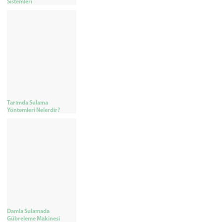
Sistemleri
Tarımda Sulama
Yöntemleri Nelerdir?
Damla Sulamada
Gübreleme Makinesi