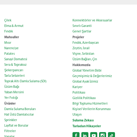
Çilek
Konnektörler ve Aksesuarlar
Elma & Armut
Sınırlı Garanti
Fındık
Genel Şartlar
Mahsuller
Projeler
Mısır
Fındık, Azerbaycan
Narenciye
Zeytin, İsrail
Patates
Vişne, Sırbistan
Sanayi Domatesi
Üzüm Bağları, Çin
Sera & Topraksız
Hakkımızda
Şekerpancarı
Global Yönetim Ekibi
Tarla Sebzeleri
Geçmişimiz & Değerlerimiz
Toprak Altı Damla Sulama (SDI)
Global Ayak İzimiz
Üzüm Bağı
Kariyer
Yaban Mersini
Politikası
Yer Fıstığı
Gizlilik Politikası
Ürünler
Bilgi Toplumu Hizmetleri
Damla Sulama Boruları
Kişisel Verilerin Korunması
Hat Üstü Damlatıcılar
Ulaşın
Sprinkler
Sulama Zekası
Layflat ve Borular
Tarladan Hikayeler
Filtreler
Vanalar