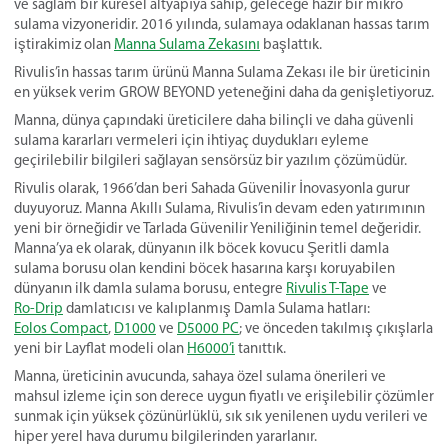
ve sağlam bir küresel altyapıya sahip, geleceğe hazır bir mikro
sulama vizyoneridir. 2016 yılında, sulamaya odaklanan hassas tarım
iştirakimiz olan
Manna Sulama Zekasını
başlattık.
Rivulis’in hassas tarım ürünü Manna Sulama Zekası ile bir üreticinin
en yüksek verim GROW BEYOND yeteneğini daha da genişletiyoruz.
Manna, dünya çapındaki üreticilere daha bilinçli ve daha güvenli
sulama kararları vermeleri için ihtiyaç duydukları eyleme
geçirilebilir bilgileri sağlayan sensörsüz bir yazılım çözümüdür.
Rivulis olarak, 1966’dan beri Sahada Güvenilir İnovasyonla gurur
duyuyoruz. Manna Akıllı Sulama, Rivulis’in devam eden yatırımının
yeni bir örneğidir ve
Tarlada
Güvenilir Yeniliğinin temel değeridir.
Manna’ya ek olarak, dünyanın ilk böcek kovucu Şeritli damla
sulama borusu olan kendini böcek hasarına karşı koruyabilen
dünyanın ilk damla sulama borusu, entegre
Rivulis T-Tape
ve
Ro-Drip
damlatıcısı ve kalıplanmış Damla Sulama hatları:
Eolos Compact
,
D1000
ve
D5000 PC
; ve önceden takılmış çıkışlarla
yeni bir Layflat modeli olan
H6000’i
tanıttı
k
.
Manna, üreticinin avucunda, sahaya özel sulama önerileri ve
mahsul izleme için son derece uygun fiyatlı ve erişilebilir çözümler
sunmak için yüksek çözünürlüklü, sık sık yenilenen uydu verileri ve
hiper yerel hava durumu bilgilerinden yararlanır.