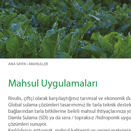
ANA SAYFA
>
MAHSULLER
Mahsul Uygulamaları
Rivulis, çiftçi olarak karşılaştığınız tarımsal ve ekonomik d
Global sulama çözümleri tasarımımız ile tarla teknik des
bağlarından tarla bitkilerine belirli mahsul ihtiyaçlarınıza y
Damla Sulama (SDI) ya da sera / topraksız /hidroponik uyg
çözümleri sunuyor.
Karlılığınızı arttırmak, mahsul kalitenizi ve verimi maksimi