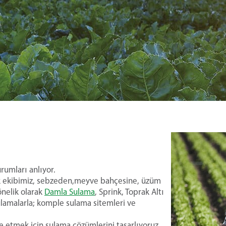
urumları anlıyor.
tek ekibimiz, sebzeden,meyve bahçesine, üzüm
önelik olarak
Damla Sulama
, Sprink, Toprak Altı
ulamalarla; komple sulama sitemleri ve
ze etmek için sulama çözümlerini tasarlıyoruz,