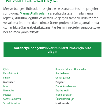
Meyve bahçesi ihtiyaçlarınız için eksiksiz anahtar teslimi projeler
sunuyoruz.
Manna Akıllı Sulama
aracılığıyla tasarım, planlama,
lojistik, kurulum, eğitim ve destek ve gerçek zamanlı ürün izleme
ve sulama önerileri dahil olmak üzere projenin tüm aşamalarında
uzmanlık sağlayarak eksiksiz anahtar teslimi projeler sunuyoruz ve
her adımda yanınızdayız.
Narenciye bahçenizin verimini arttırmak için bize
ulaşın
Çilek
Konnektörler ve Aksesuarlar
Elma & Armut
Sınırlı Garanti
Fındık
Genel Şartlar
Mahsuller
Projeler
Mısır
Fındık, Azerbaycan
Narenciye
Zeytin, İsrail
Patates
Vişne, Sırbistan
Sanayi Domatesi
Üzüm Bağları, Çin
Sera & Topraksız
Hakkımızda