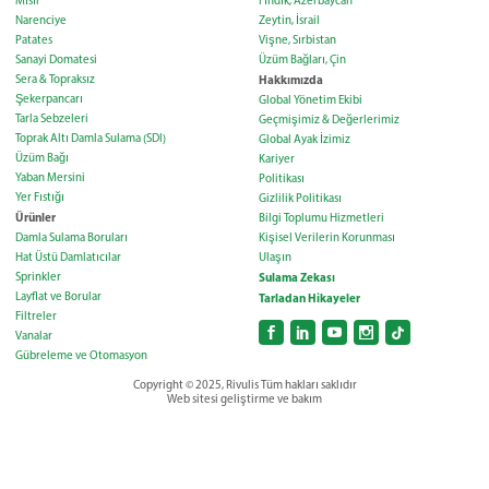
Mısır
Fındık, Azerbaycan
Narenciye
Zeytin, İsrail
Patates
Vişne, Sırbistan
Sanayi Domatesi
Üzüm Bağları, Çin
Sera & Topraksız
Hakkımızda
Şekerpancarı
Global Yönetim Ekibi
Tarla Sebzeleri
Geçmişimiz & Değerlerimiz
Toprak Altı Damla Sulama (SDI)
Global Ayak İzimiz
Üzüm Bağı
Kariyer
Yaban Mersini
Politikası
Yer Fıstığı
Gizlilik Politikası
Ürünler
Bilgi Toplumu Hizmetleri
Damla Sulama Boruları
Kişisel Verilerin Korunması
Hat Üstü Damlatıcılar
Ulaşın
Sprinkler
Sulama Zekası
Layflat ve Borular
Tarladan Hikayeler
Filtreler
Vanalar
Gübreleme ve Otomasyon
Copyright © 2025, Rivulis Tüm hakları saklıdır
Web sitesi geliştirme ve bakım