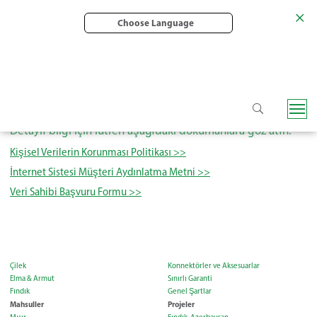
Choose Language
Kişisel Verilerin Korunması
Detaylı bilgi için lütfen aşağıdaki dokümanlara göz atın.
Kişisel Verilerin Korunması Politikası >>
İnternet Sistesi Müşteri Aydınlatma Metni >>
Veri Sahibi Başvuru Formu >>
Çilek
Konnektörler ve Aksesuarlar
Elma & Armut
Sınırlı Garanti
Fındık
Genel Şartlar
Mahsuller
Projeler