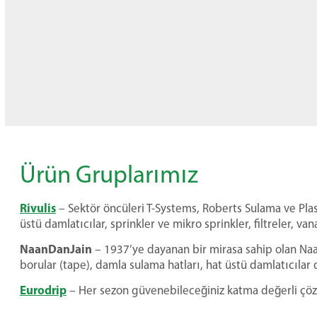
Ürün Gruplarımız
Rivulis
– Sektör öncüleri T-Systems, Roberts Sulama ve Plastr
üstü damlatıcılar, sprinkler ve mikro sprinkler, filtreler, v
NaanDanJain
– 1937’ye dayanan bir mirasa sahip olan NaanDa
borular (tape), damla sulama hatları, hat üstü damlatıcıla
Eurodrip
– Her sezon güvenebileceğiniz katma değerli çöz