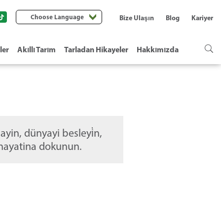
Choose Language
Bize Ulaşın
Blog
Kariyer
ler
Akıllı Tarım
Tarladan Hikayeler
Hakkımızda
ayin, dünyayi besleyi̇n,
i̇n hayatina dokunun.