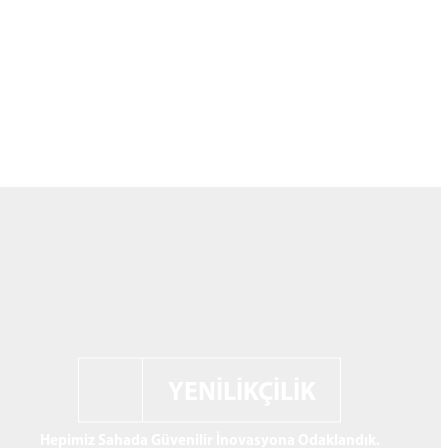
YENİLİKÇİLİK
Sahada tanınan inovasyonu üreticiler için gerçek
sonuçlara dönüştürmekten gurur duyuyoruz.
Kapsamlı bir ürün sunumu, uygulanabilir bir ürün yol
haritası ve 3 küresel Ar-Ge merkezinden oluşan güçlü
bir küresel altyapı ile geleceğe hazır bir mikro sulama
vizyoneriyiz.
Hepimiz Sahada Güvenilir İnovasyona Odaklandık.