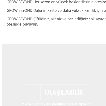
GROW BEYOND Her sezon en yüksek beklentilerinin ötesin
GROW BEYOND Daha iyi kalite ve daha yüksek karlılık için
GROW BEYOND Çiftliğiniz, aileniz ve beslediğiniz çok sayıda
ötesinde büyüyün.
ULAŞILABİLİR
İş ortaklarımızla birlikte, modüler Tasarımdan Hasata
çözümlerimizle mikro sulamanın benimsenmesini
daha erişilebilir hale getiriyoruz. Uygun maliyetli
etkin sulama çözümlerine, daha az emek yoğun
sistemlere ve katma değerli hizmetlere
odaklanıyoruz.
Mikro Sulamayı Erişilebilir Hale Getiriyoruz.