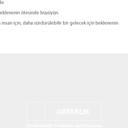
de
 beklenenin ötesinde büyüyün.
 insan için, daha sürdürülebilir bir gelecek için beklenenin
ORTAKLIK
Ortaklarımızla – dürüst, şeffaf, adil, karşılıklı yarar
sağlayan ve uzun süre dayanacak şekilde tasarlanmış
kalıcı ilişkiler sürdürme tutkumuz ve bağlılığımız,
küresel bir şirket olarak DNA’mızın en derin
bileşenidir.
Sürdürülebilir Ortaklıklar Geliştiriyoruz