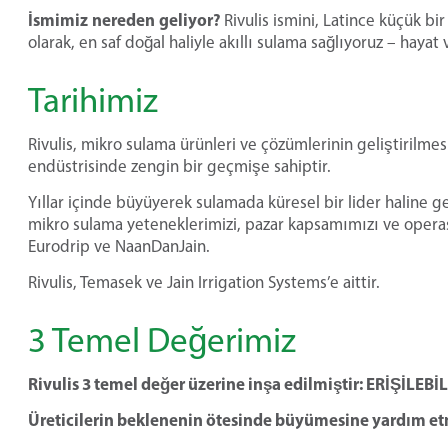
İsmimiz
nereden
geliyor
?
Rivulis ismini, Latince küçük bi
olarak, en saf doğal haliyle akıllı sulama sağlıyoruz – hayat
Tarihimiz
Rivulis, mikro sulama ürünleri ve çözümlerinin geliştirilmes
endüstrisinde zengin bir geçmişe sahiptir.
Yıllar içinde büyüyerek sulamada küresel bir lider haline 
mikro sulama yeteneklerimizi, pazar kapsamımızı ve operasy
Eurodrip ve NaanDanJain.
Rivulis, Temasek ve Jain Irrigation Systems’e aittir.
3 Temel Değerimiz
Rivulis 3 temel değer üzerine inşa edilmiştir: ERİŞİLEBİ
Üreticilerin beklenenin ötesinde büyümesine yardım e