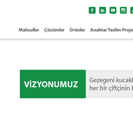
Mahsuller
Çözümler
Ürünler
Anahtar Teslim Proje
Gezegeni̇ kucakl
VİZYONUMUZ
her bi̇r çi̇ftçi̇n