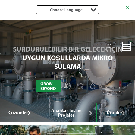
Choose Language
SÜRDÜRÜLEBİLİR BİR GELECEK İÇİN
UYGUN KOŞULLARDA MİKRO
SULAMA
GROW
BEYOND
Anahtar Teslim
Çözümler
Ürünler
Projeler