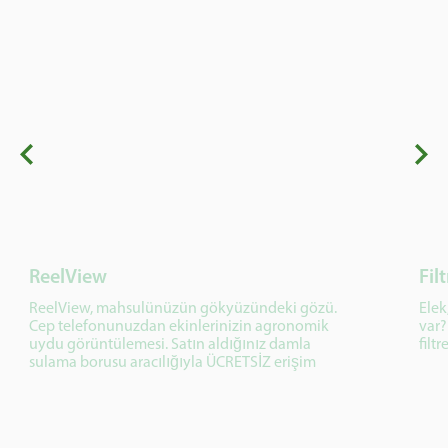
ReelView
Fil
ReelView, mahsulünüzün gökyüzündeki gözü.
Elek
Cep telefonunuzdan ekinlerinizin agronomik
var?
uydu görüntülemesi. Satın aldığınız damla
filt
sulama borusu aracılığıyla ÜCRETSİZ erişim