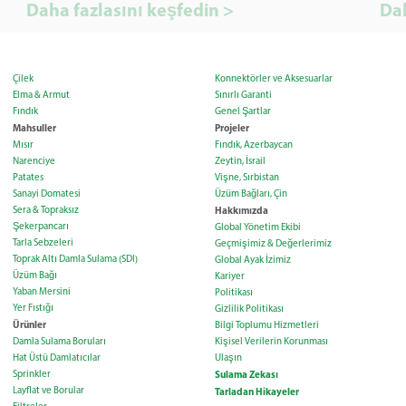
Daha fazlasını keşfedin >
Dah
Çilek
Konnektörler ve Aksesuarlar
Elma & Armut
Sınırlı Garanti
Fındık
Genel Şartlar
Mahsuller
Projeler
Mısır
Fındık, Azerbaycan
Narenciye
Zeytin, İsrail
Patates
Vişne, Sırbistan
Sanayi Domatesi
Üzüm Bağları, Çin
Sera & Topraksız
Hakkımızda
Şekerpancarı
Global Yönetim Ekibi
Tarla Sebzeleri
Geçmişimiz & Değerlerimiz
Toprak Altı Damla Sulama (SDI)
Global Ayak İzimiz
Üzüm Bağı
Kariyer
Yaban Mersini
Politikası
Yer Fıstığı
Gizlilik Politikası
Ürünler
Bilgi Toplumu Hizmetleri
Damla Sulama Boruları
Kişisel Verilerin Korunması
Hat Üstü Damlatıcılar
Ulaşın
Sprinkler
Sulama Zekası
Layflat ve Borular
Tarladan Hikayeler