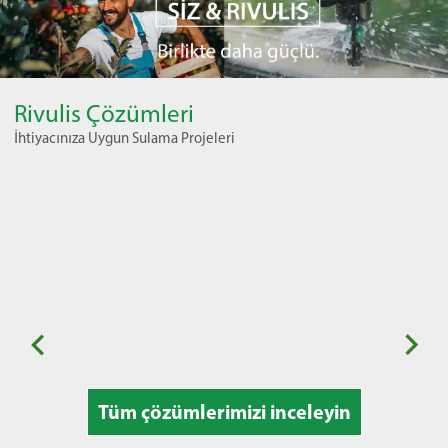
Rivulis Çözümleri
İhtiyacınıza Uygun Sulama Projeleri
Mevsimlik Bahçe Bitkileri
Me
Tüm çözümlerimizi inceleyin