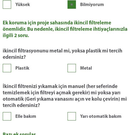
Yüksek
Bilmiyorum
Ek koruma için proje sahasında ikincil filtreleme
önemlidir. Bu nedenle, ikincil filtreleme ihtiyaçlarınızla
ilgili 2 soru.
ikincil filtrasyonunu metal mi, yoksa plastik mi tercih
edersiniz?
Plastik
Metal
İkincil filtrenizi yıkamak için manuel (her seferinde
temizlemek için filtreyi açmak gerekir) mi yoksa yarı
otomatik (Geri yıkama vanasını açın ve kolu çevirin) mi
tercih edersiniz?
Elle bakım
Yarı otomatik bakım
Bazı ek sorular