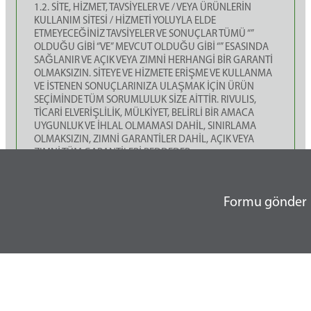
1.2. SİTE, HİZMET, TAVSİYELER VE / VEYA ÜRÜNLERİN
KULLANIM SİTESİ / HİZMETİ YOLUYLA ELDE
ETMEYECEĞİNİZ TAVSİYELER VE SONUÇLAR TÜMÜ “”
OLDUĞU GİBİ “VE” MEVCUT OLDUĞU GİBİ “” ESASINDA
SAĞLANIR VE AÇIK VEYA ZIMNİ HERHANGİ BİR GARANTİ
OLMAKSIZIN. SİTEYE VE HİZMETE ERİŞME VE KULLANMA
VE İSTENEN SONUÇLARINIZA ULAŞMAK İÇİN ÜRÜN
SEÇİMİNDE TÜM SORUMLULUK SİZE AİTTİR. RIVULIS,
TİCARİ ELVERİŞLİLİK, MÜLKİYET, BELİRLİ BİR AMACA
UYGUNLUK VE İHLAL OLMAMASI DAHİL, SINIRLAMA
OLMAKSIZIN, ZIMNİ GARANTİLER DAHİL, AÇIK VEYA
ZIMNİ TÜM GARANTİLERİ REDDEDER.
1.3. UYGULANABİLİR YASA BAZI GARANTİLERİN HARİÇ
TUTULMASINA İZİN VERMEYEBİLİR, BU ÖLÇÜDE BÖYLE
HARİÇ TUTMALAR GEÇERLİ OLMAYABİLİR.
Formu gönder
Bir filtrasyon danışmanlığı alın