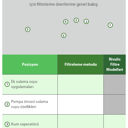
için filtreleme önerilerine genel bakış.
3
2
4
1
5
5
Rivulis
Pozisyon
Filtreleme metodu
Filtre
Modelleri
Ek sulama suyu
1
uygulamaları
Pompa öncesi sulama
2
suyu özellikleri
Kum seperatörü
3