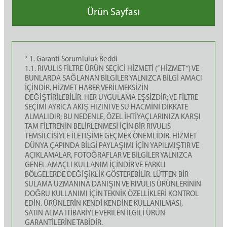
Ürün Sayfası
* 1. Garanti Sorumluluk Reddi
1.1. RIVULIS FİLTRE ÜRÜN SEÇİCİ HİZMETİ (” HİZMET “) VE
BUNLARDA SAĞLANAN BİLGİLER YALNIZCA BİLGİ AMACI
İÇİNDİR. HİZMET HABER VERİLMEKSİZİN
DEĞİŞTİRİLEBİLİR. HER UYGULAMA EŞSİZDİR; VE FİLTRE
SEÇİMİ AYRICA AKIŞ HIZINI VE SU HACMİNİ DİKKATE
ALMALIDIR; BU NEDENLE, ÖZEL İHTİYAÇLARINIZA KARŞI
TAM FİLTRENİN BELİRLENMESİ İÇİN BİR RIVULIS
TEMSİLCİSİYLE İLETİŞİME GEÇMEK ÖNEMLİDİR. HİZMET
DÜNYA ÇAPINDA BİLGİ PAYLAŞIMI İÇİN YAPILMIŞTIR VE
AÇIKLAMALAR, FOTOĞRAFLAR VE BİLGİLER YALNIZCA
GENEL AMAÇLI KULLANIM İÇİNDİR VE FARKLI
BÖLGELERDE DEĞİŞİKLİK GÖSTEREBİLİR. LÜTFEN BİR
SULAMA UZMANINA DANIŞIN VE RIVULIS ÜRÜNLERİNİN
DOĞRU KULLANIMI İÇİN TEKNİK ÖZELLİKLERİ KONTROL
EDİN. ÜRÜNLERİN KENDİ KENDİNE KULLANILMASI,
SATIN ALMA İTİBARİYLE VERİLEN İLGİLİ ÜRÜN
GARANTİLERİNE TABİDİR.