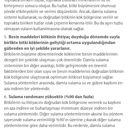
Toprakta biriken tuzlar, toprakta bulunan minerallerin su ile
birleşmesi sonucu oluşur. Bu tuzlar, bitki büyümesini olumsuz
yönde etkileyebilir ve verimi düşürebilir. Ancak, damla sulama
sistemi kullanarak, su doğrudan bitkinin kök bölgesine verilir ve
toprakta biriken tuzlar ıslak çeperin kenarına itilir. Bu da aşırı tuzlu
olmayan suların kullanılmasına olanak sağlar.
Besin maddeleri bitkinin ihtiyaç duyduğu dönemde suyla
birlikte bitki köklerinin geliştiği ortama uygulandığından
gübreden en iyi şekilde yararlanır.
Bitkilerin büyüme dönemlerinde köklerine besin maddelerinin
dengeli bir şekilde ulaşması çok önemlidir. Damla sulama
sisteminin bir diğer avantajı, bitki gelişiminde en önemli
faktörlerden biri olan suyu ve besin maddelerini doğrudan bitkinin
kök bölgesine ulaştırarak optimum bitkisel büyümeyi sağlar.
Sulama yöntemleri arasında, damla sulama su ve gübre kaybını en
aza indiren bir yöntemdir.
Sulama randımanı yüksektir (%90 dan fazla)
Bitkilerin su ihtiyacını doğrudan kök bölgesine vererek su kaybını
en aza indiren ve buharlaşmayı minimum düzeye indiren bir
sulama yöntemidir. Diğer sulama yöntemlerinin aksine bu yöntem
sayesinde sulama verimliliği %90’ın üzerine çıkarak diğer sulama
yöntemlerine göre daha verimlidir. Bu nedenle, damla sulama