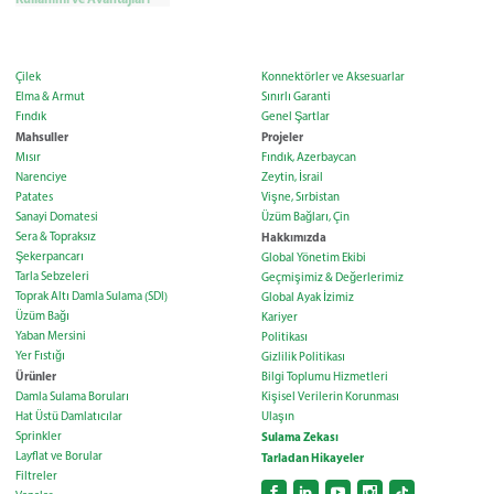
Çilek
Konnektörler ve Aksesuarlar
Elma & Armut
Sınırlı Garanti
Fındık
Genel Şartlar
Mahsuller
Projeler
Mısır
Fındık, Azerbaycan
Narenciye
Zeytin, İsrail
Patates
Vişne, Sırbistan
Sanayi Domatesi
Üzüm Bağları, Çin
Sera & Topraksız
Hakkımızda
Şekerpancarı
Global Yönetim Ekibi
Tarla Sebzeleri
Geçmişimiz & Değerlerimiz
Toprak Altı Damla Sulama (SDI)
Global Ayak İzimiz
Üzüm Bağı
Kariyer
Yaban Mersini
Politikası
Yer Fıstığı
Gizlilik Politikası
Ürünler
Bilgi Toplumu Hizmetleri
Damla Sulama Boruları
Kişisel Verilerin Korunması
Hat Üstü Damlatıcılar
Ulaşın
Sprinkler
Sulama Zekası
Layflat ve Borular
Tarladan Hikayeler
Filtreler