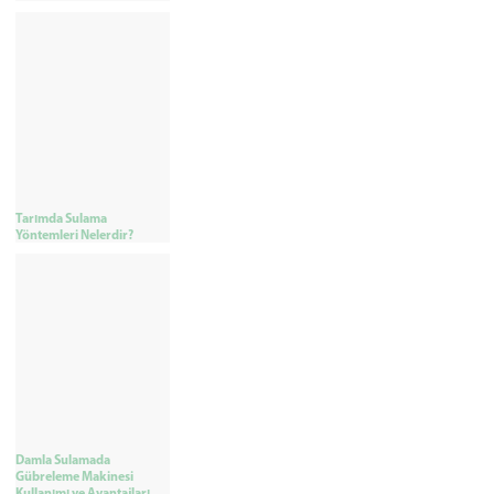
Tarımda Sulama
Yöntemleri Nelerdir?
Damla Sulamada
Gübreleme Makinesi
Kullanımı ve Avantajları