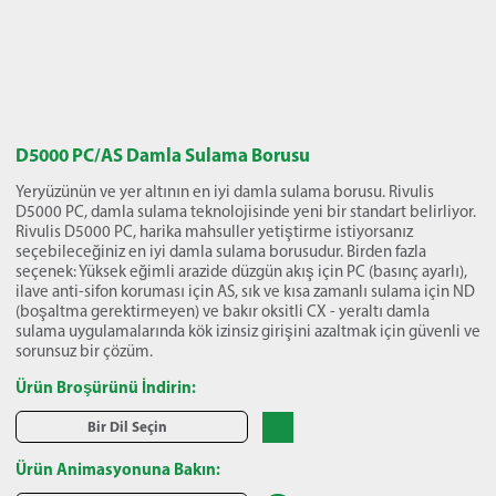
D5000 PC/AS Damla Sulama Borusu
Yeryüzünün ve yer altının en iyi damla sulama borusu. Rivulis
D5000 PC, damla sulama teknolojisinde yeni bir standart belirliyor.
Rivulis D5000 PC, harika mahsuller yetiştirme istiyorsanız
seçebileceğiniz en iyi damla sulama borusudur. Birden fazla
seçenek: Yüksek eğimli arazide düzgün akış için PC (basınç ayarlı),
ilave anti-sifon koruması için AS, sık ve kısa zamanlı sulama için ND
(boşaltma gerektirmeyen) ve bakır oksitli CX - yeraltı damla
sulama uygulamalarında kök izinsiz girişini azaltmak için güvenli ve
sorunsuz bir çözüm.
Ürün Broşürünü İndirin:
Bir Dil Seçin
Ürün Animasyonuna Bakın: