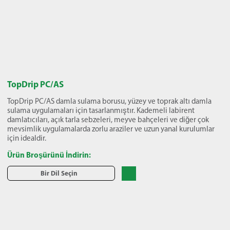
TopDrip PC/AS
TopDrip PC/AS damla sulama borusu, yüzey ve toprak altı damla
sulama uygulamaları için tasarlanmıştır. Kademeli labirent
damlatıcıları, açık tarla sebzeleri, meyve bahçeleri ve diğer çok
mevsimlik uygulamalarda zorlu araziler ve uzun yanal kurulumlar
için idealdir.
Ürün Broşürünü İndirin:
Bir Dil Seçin