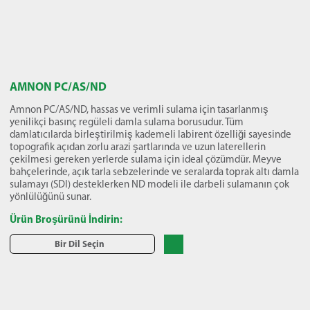
AMNON PC/AS/ND
Amnon PC/AS/ND, hassas ve verimli sulama için tasarlanmış
yenilikçi basınç regüleli damla sulama borusudur. Tüm
damlatıcılarda birleştirilmiş kademeli labirent özelliği sayesinde
topografik açıdan zorlu arazi şartlarında ve uzun laterellerin
çekilmesi gereken yerlerde sulama için ideal çözümdür. Meyve
bahçelerinde, açık tarla sebzelerinde ve seralarda toprak altı damla
sulamayı (SDI) desteklerken ND modeli ile darbeli sulamanın çok
yönlülüğünü sunar.
Ürün Broşürünü İndirin:
Bir Dil Seçin