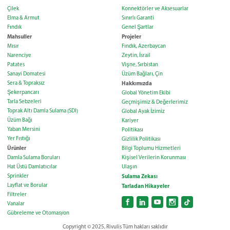
Çilek
Konnektörler ve Aksesuarlar
Elma & Armut
Sınırlı Garanti
Fındık
Genel Şartlar
Mahsuller
Projeler
Mısır
Fındık, Azerbaycan
Narenciye
Zeytin, İsrail
Patates
Vişne, Sırbistan
Sanayi Domatesi
Üzüm Bağları, Çin
Sera & Topraksız
Hakkımızda
Şekerpancarı
Global Yönetim Ekibi
Tarla Sebzeleri
Geçmişimiz & Değerlerimiz
Toprak Altı Damla Sulama (SDI)
Global Ayak İzimiz
Üzüm Bağı
Kariyer
Yaban Mersini
Politikası
Yer Fıstığı
Gizlilik Politikası
Ürünler
Bilgi Toplumu Hizmetleri
Damla Sulama Boruları
Kişisel Verilerin Korunması
Hat Üstü Damlatıcılar
Ulaşın
Sprinkler
Sulama Zekası
Layflat ve Borular
Tarladan Hikayeler
Filtreler
Vanalar
Gübreleme ve Otomasyon
Copyright © 2025, Rivulis Tüm hakları saklıdır