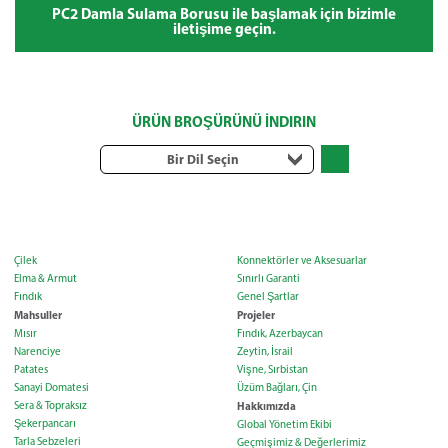
PC2 Damla Sulama Borusu ile başlamak için bizimle
iletişime geçin.
ÜRÜN BROŞÜRÜNÜ İNDIRIN
Bir Dil Seçin
Çilek
Konnektörler ve Aksesuarlar
Elma & Armut
Sınırlı Garanti
Fındık
Genel Şartlar
Mahsuller
Projeler
Mısır
Fındık, Azerbaycan
Narenciye
Zeytin, İsrail
Patates
Vişne, Sırbistan
Sanayi Domatesi
Üzüm Bağları, Çin
Sera & Topraksız
Hakkımızda
Şekerpancarı
Global Yönetim Ekibi
Tarla Sebzeleri
Geçmişimiz & Değerlerimiz