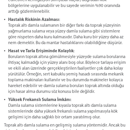
bölgelerine uygulanabilir ve bu sayede verimin %90 oranında
arttığı gözlemlenebilir.
Hastalık Riskinin Azalması
:
Toprak altı damla sulamanın bir diğer farkı da toprak yüzeyinin
yağmurlama sulama veya yüzey damla sulama gibi sistemlere
göre nispeten daha kuru kalmasıdır. Daha kuru bir yüzey daha az
nem demektir. Bu da mantar hastalıklarını olabildiğine düşürür.
Hasat ve Tarla Erişiminde Kolaylık
:
Boruların toprak altına gömülmesiyle yüzeyde sulama borularına
ihtiyaç kalmadığı için yüzey alanı boş olur. Böylece tarlaya erişim
ve ekili alan üzerinde gerçekleştirilen faaliyetler çok daha kolay
yürütülür. Örneğin, sert kabuklu yemiş hasadı sırasında mekanik
toplama makinaları kullanılır ve bu durumda makineler kolayca
hareket edebilir ve damla sulama boruları toprak altında olduğu
için hasar alma durumu söz konusu bile değildir.
Yüksek Frekanslı Sulama İmkânı
:
Damla sulama sistemlerine kıyasla toprak altı damla sulama
sistemlerinde daha yüksek frekanslı sulama yapılmasıyla kök
gelişimi için daha sağlıklı bir ortam yaratılmış olur.
Toprak altı damla sulama en gelişmiş sulama yöntemidir. Ancak bu