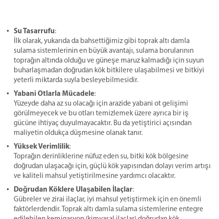
Su Tasarrufu
:
İlk olarak, yukarıda da bahsettiğimiz gibi toprak altı damla
sulama sistemlerinin en büyük avantajı, sulama borularının
toprağın altında olduğu ve güneşe maruz kalmadığı için suyun
buharlaşmadan doğrudan kök bitkilere ulaşabilmesi ve bitkiyi
yeterli miktarda suyla besleyebilmesidir.
Yabani Otlarla Mücadele
:
Yüzeyde daha az su olacağı için arazide yabani ot gelişimi
görülmeyecek ve bu otları temizlemek üzere ayrıca bir iş
gücüne ihtiyaç duyulmayacaktır. Bu da yetiştirici açısından
maliyetin oldukça düşmesine olanak tanır.
Yüksek Verimlilik
:
Toprağın derinliklerine nüfuz eden su, bitki kök bölgesine
doğrudan ulaşacağı için, güçlü kök yapısından dolayı verim artışı
ve kaliteli mahsul yetiştirilmesine yardımcı olacaktır.
Doğrudan Köklere Ulaşabilen İlaçlar
:
Gübreler ve zirai ilaçlar, iyi mahsul yetiştirmek için en önemli
faktörlerdendir. Toprak altı damla sulama sistemlerine entegre
edilebilen kemigasyon (kimyasal ilaçlar) doğrudan kök