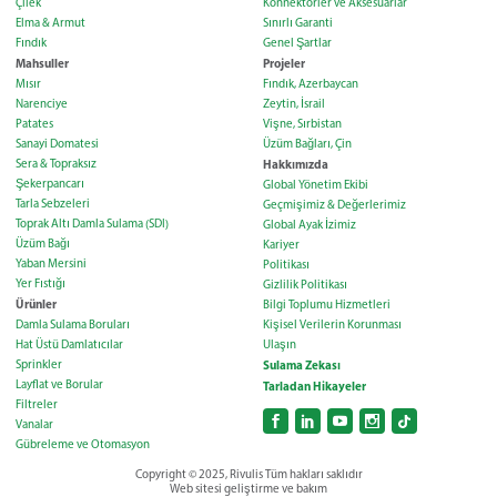
Çilek
Konnektörler ve Aksesuarlar
Elma & Armut
Sınırlı Garanti
Fındık
Genel Şartlar
Mahsuller
Projeler
Mısır
Fındık, Azerbaycan
Narenciye
Zeytin, İsrail
Patates
Vişne, Sırbistan
Sanayi Domatesi
Üzüm Bağları, Çin
Sera & Topraksız
Hakkımızda
Şekerpancarı
Global Yönetim Ekibi
Tarla Sebzeleri
Geçmişimiz & Değerlerimiz
Toprak Altı Damla Sulama (SDI)
Global Ayak İzimiz
Üzüm Bağı
Kariyer
Yaban Mersini
Politikası
Yer Fıstığı
Gizlilik Politikası
Ürünler
Bilgi Toplumu Hizmetleri
Damla Sulama Boruları
Kişisel Verilerin Korunması
Hat Üstü Damlatıcılar
Ulaşın
Sprinkler
Sulama Zekası
Layflat ve Borular
Tarladan Hikayeler
Filtreler
Vanalar
Gübreleme ve Otomasyon
Copyright © 2025, Rivulis Tüm hakları saklıdır
Web sitesi geliştirme ve bakım