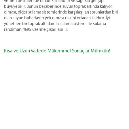
verilen besinleri de rahatlıkla alabilir ve sağlıkla gelişip
büyüyebilir. Bunun beraberinde suyun toprak altında kalıyor
olması, diğer sulama sistemlerinde karşılaşılan sorunlardan biri
olan suyun buharlaşıp yok olması riskini ortadan kaldırır. İyi
yönetilen bir toprak altı damla sulama sistemi ile sulama
randımanı %95 üzerine çıkarılabilir.
Kısa ve Uzun Vadede Mükemmel Sonuçlar Mümkün!