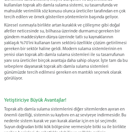
kullanılan toprak altı damla sulama sistemi, su tasarrufunda ve
mahsulde verimlilik söz konusu olunca üreticiler tarafından en çok
tercih edilen ve örnek gösterilen yöntemlerin başında geliyor.
Küresel ısınmayla birlikte artan kuraklık ve çölleşme gibi doğal
afetler neticesinde su, bilhassa üzerinde durmamız gereken bir
gündem maddesiyken dünya üzerinde tatlı su kaynaklarının
yaklaşık %70’ini kullanan tarım sektörü özellikle çözüm getirilmesi
gereken bir sektör haline geldi. Modern sulama sistemlerinin en
yenisi olan toprak altı damla sulama sistemleri ile su tasarrufunun
yanı sıra üreticiler birçok avantaja daha sahip oluyor. İşte tam da bu
sebeplere dayanarak toprak altı damla sulama sistemleri
günümüzde tercih edilmesi gereken en mantıklı seçenek olarak
görülüyor.
Yetiştiriciye Büyük Avantajlar!
Toprak altı damla sulama sistemlerini diğer sitemlerden ayıran en
önemli özelliği, sistemin su kaybını en az seviyeye indirmesidir. Bu
nedenle sistem kurak ve yarı kurak alanlar için en iyi seçimdir.
Suyun doğrudan bitki kök bölgesine vermesiyle bitki su ile birlikte