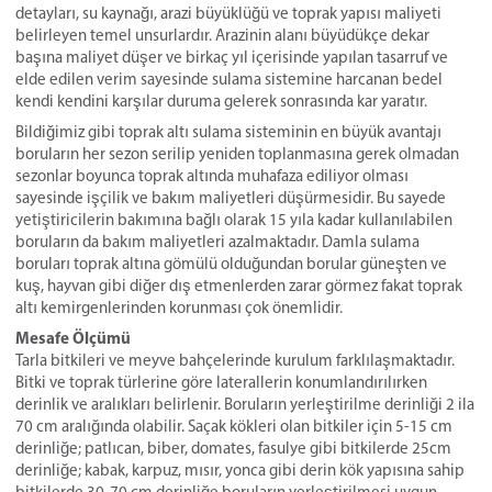
detayları, su kaynağı, arazi büyüklüğü ve toprak yapısı maliyeti
belirleyen temel unsurlardır. Arazinin alanı büyüdükçe dekar
başına maliyet düşer ve birkaç yıl içerisinde yapılan tasarruf ve
elde edilen verim sayesinde sulama sistemine harcanan bedel
kendi kendini karşılar duruma gelerek sonrasında kar yaratır.
Bildiğimiz gibi toprak altı sulama sisteminin en büyük avantajı
boruların her sezon serilip yeniden toplanmasına gerek olmadan
sezonlar boyunca toprak altında muhafaza ediliyor olması
sayesinde işçilik ve bakım maliyetleri düşürmesidir. Bu sayede
yetiştiricilerin bakımına bağlı olarak 15 yıla kadar kullanılabilen
boruların da bakım maliyetleri azalmaktadır. Damla sulama
boruları toprak altına gömülü olduğundan borular güneşten ve
kuş, hayvan gibi diğer dış etmenlerden zarar görmez fakat toprak
altı kemirgenlerinden korunması çok önemlidir.
Mesafe Ölçümü
Tarla bitkileri ve meyve bahçelerinde kurulum farklılaşmaktadır.
Bitki ve toprak türlerine göre laterallerin konumlandırılırken
derinlik ve aralıkları belirlenir. Boruların yerleştirilme derinliği 2 ila
70 cm aralığında olabilir. Saçak kökleri olan bitkiler için 5-15 cm
derinliğe; patlıcan, biber, domates, fasulye gibi bitkilerde 25cm
derinliğe; kabak, karpuz, mısır, yonca gibi derin kök yapısına sahip
bitkilerde 30-70 cm derinliğe boruların yerleştirilmesi uygun