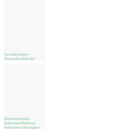
Tarımda Sulama
Yöntemleri Nelerdir?
Damla Sulamada
Gübreleme Makinesi
Kullanımı ve Avantajları