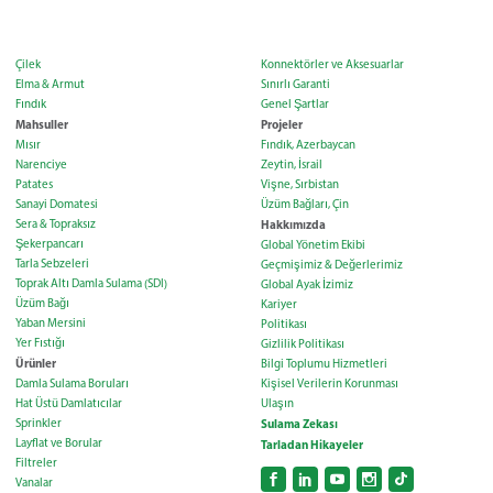
Çilek
Konnektörler ve Aksesuarlar
Elma & Armut
Sınırlı Garanti
Fındık
Genel Şartlar
Mahsuller
Projeler
Mısır
Fındık, Azerbaycan
Narenciye
Zeytin, İsrail
Patates
Vişne, Sırbistan
Sanayi Domatesi
Üzüm Bağları, Çin
Sera & Topraksız
Hakkımızda
Şekerpancarı
Global Yönetim Ekibi
Tarla Sebzeleri
Geçmişimiz & Değerlerimiz
Toprak Altı Damla Sulama (SDI)
Global Ayak İzimiz
Üzüm Bağı
Kariyer
Yaban Mersini
Politikası
Yer Fıstığı
Gizlilik Politikası
Ürünler
Bilgi Toplumu Hizmetleri
Damla Sulama Boruları
Kişisel Verilerin Korunması
Hat Üstü Damlatıcılar
Ulaşın
Sprinkler
Sulama Zekası
Layflat ve Borular
Tarladan Hikayeler
Filtreler
Vanalar