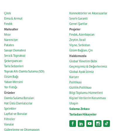
Çilek
Konnektörler ve Aksesuarlar
Elma & Armut
Sınırlı Garanti
Fındık
Genel Şartlar
Mahsuller
Projeler
Mısır
Fındık, Azerbaycan
Narenciye
Zeytin, İsrail
Patates
Vişne, Sırbistan
Sanayi Domatesi
Üzüm Bağları, Çin
Sera & Topraksız
Hakkımızda
Şekerpancarı
Global Yönetim Ekibi
Tarla Sebzeleri
Geçmişimiz & Değerlerimiz
Toprak Altı Damla Sulama (SDI)
Global Ayak İzimiz
Üzüm Bağı
Kariyer
Yaban Mersini
Politikası
Yer Fıstığı
Gizlilik Politikası
Ürünler
Bilgi Toplumu Hizmetleri
Damla Sulama Boruları
Kişisel Verilerin Korunması
Hat Üstü Damlatıcılar
Ulaşın
Sprinkler
Sulama Zekası
Layflat ve Borular
Tarladan Hikayeler
Filtreler
Vanalar
Gübreleme ve Otomasyon