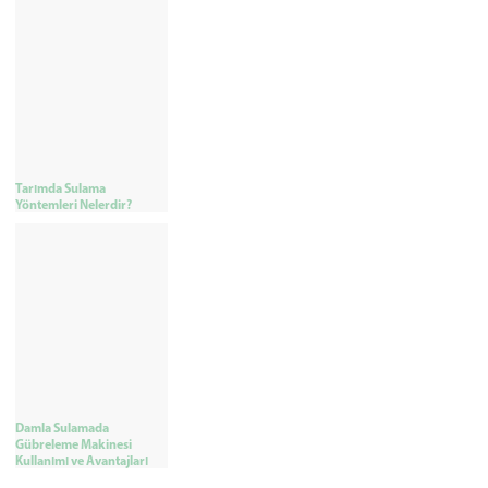
Tarımda Sulama
Yöntemleri Nelerdir?
Damla Sulamada
Gübreleme Makinesi
Kullanımı ve Avantajları