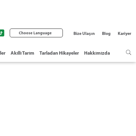
Choose Language
Bize Ulaşın
Blog
Kariyer
ler
Akıllı Tarım
Tarladan Hikayeler
Hakkımızda
NALARI