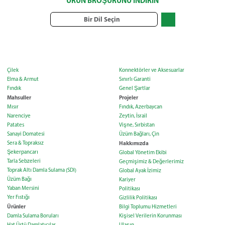
ÜRÜN BROŞÜRÜNÜ İNDIRIN
Bir Dil Seçin
Çilek
Konnektörler ve Aksesuarlar
Elma & Armut
Sınırlı Garanti
Fındık
Genel Şartlar
Mahsuller
Projeler
Mısır
Fındık, Azerbaycan
Narenciye
Zeytin, İsrail
Patates
Vişne, Sırbistan
Sanayi Domatesi
Üzüm Bağları, Çin
Sera & Topraksız
Hakkımızda
Şekerpancarı
Global Yönetim Ekibi
Tarla Sebzeleri
Geçmişimiz & Değerlerimiz
Toprak Altı Damla Sulama (SDI)
Global Ayak İzimiz
Üzüm Bağı
Kariyer
Yaban Mersini
Politikası
Yer Fıstığı
Gizlilik Politikası
Ürünler
Bilgi Toplumu Hizmetleri
Damla Sulama Boruları
Kişisel Verilerin Korunması
Hat Üstü Damlatıcılar
Ulaşın