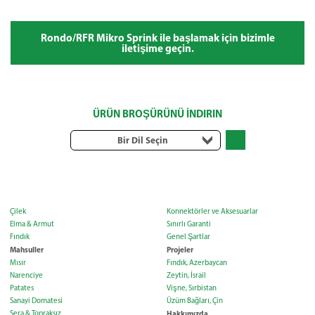
Rondo/RFR Mikro Sprink ile başlamak için bizimle
iletişime geçin.
ÜRÜN BROŞÜRÜNÜ İNDIRIN
Bir Dil Seçin
Çilek
Konnektörler ve Aksesuarlar
Elma & Armut
Sınırlı Garanti
Fındık
Genel Şartlar
Mahsuller
Projeler
Mısır
Fındık, Azerbaycan
Narenciye
Zeytin, İsrail
Patates
Vişne, Sırbistan
Sanayi Domatesi
Üzüm Bağları, Çin
Sera & Topraksız
Hakkımızda