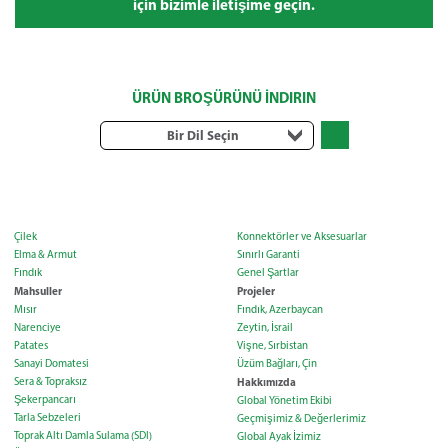
için bizimle iletişime geçin.
ÜRÜN BROŞÜRÜNÜ İNDIRIN
Bir Dil Seçin
Çilek
Konnektörler ve Aksesuarlar
Elma & Armut
Sınırlı Garanti
Fındık
Genel Şartlar
Mahsuller
Projeler
Mısır
Fındık, Azerbaycan
Narenciye
Zeytin, İsrail
Patates
Vişne, Sırbistan
Sanayi Domatesi
Üzüm Bağları, Çin
Sera & Topraksız
Hakkımızda
Şekerpancarı
Global Yönetim Ekibi
Tarla Sebzeleri
Geçmişimiz & Değerlerimiz
Toprak Altı Damla Sulama (SDI)
Global Ayak İzimiz