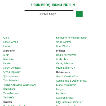
ÜRÜN BROŞÜRÜNÜ İNDIRIN
Bir Dil Seçin
Çilek
Konnektörler ve Aksesuarlar
Elma & Armut
Sınırlı Garanti
Fındık
Genel Şartlar
Mahsuller
Projeler
Mısır
Fındık, Azerbaycan
Narenciye
Zeytin, İsrail
Patates
Vişne, Sırbistan
Sanayi Domatesi
Üzüm Bağları, Çin
Sera & Topraksız
Hakkımızda
Şekerpancarı
Global Yönetim Ekibi
Tarla Sebzeleri
Geçmişimiz & Değerlerimiz
Toprak Altı Damla Sulama (SDI)
Global Ayak İzimiz
Üzüm Bağı
Kariyer
Yaban Mersini
Politikası
Yer Fıstığı
Gizlilik Politikası
Ürünler
Bilgi Toplumu Hizmetleri