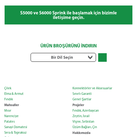
S5000 ve S6000 Sprink ile başlamak için bizimle
iletişime geçin.
ÜRÜN BROŞÜRÜNÜ İNDIRIN
Bir Dil Seçin
Çilek
Konnektörler ve Aksesuarlar
Elma & Armut
Sınırlı Garanti
Fındık
Genel Şartlar
Mahsuller
Projeler
Mısır
Fındık, Azerbaycan
Narenciye
Zeytin, İsrail
Patates
Vişne, Sırbistan
Sanayi Domatesi
Üzüm Bağları, Çin
Sera & Topraksız
Hakkımızda