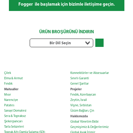
Fogger ile başlamak için bizimle iletişime geçin.
ÜRÜN BROŞÜRÜNÜ İNDIRIN
Bir Dil Seçin
Çilek
Konnektörler ve Aksesuarlar
Elma & Armut
Sınırlı Garanti
Fındık
Genel Şartlar
Mahsuller
Projeler
Mısır
Fındık, Azerbaycan
Narenciye
Zeytin, İsrail
Patates
Vişne, Sırbistan
Sanayi Domatesi
Üzüm Bağları, Çin
Sera & Topraksız
Hakkımızda
Şekerpancarı
Global Yönetim Ekibi
Tarla Sebzeleri
Geçmişimiz & Değerlerimiz
Toprak Altı Damla Sulama (SDI)
Global Ayak İzimiz