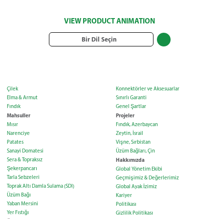
VIEW PRODUCT ANIMATION
Bir Dil Seçin
Çilek
Konnektörler ve Aksesuarlar
Elma & Armut
Sınırlı Garanti
Fındık
Genel Şartlar
Mahsuller
Projeler
Mısır
Fındık, Azerbaycan
Narenciye
Zeytin, İsrail
Patates
Vişne, Sırbistan
Sanayi Domatesi
Üzüm Bağları, Çin
Sera & Topraksız
Hakkımızda
Şekerpancarı
Global Yönetim Ekibi
Tarla Sebzeleri
Geçmişimiz & Değerlerimiz
Toprak Altı Damla Sulama (SDI)
Global Ayak İzimiz
Üzüm Bağı
Kariyer
Yaban Mersini
Politikası
Yer Fıstığı
Gizlilik Politikası