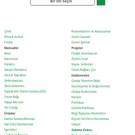
Bir Dil Seçin
Çilek
Konnektörler ve Aksesuarlar
Elma & Armut
Sınırlı Garanti
Fındık
Genel Şartlar
Mahsuller
Projeler
Mısır
Fındık, Azerbaycan
Narenciye
Zeytin, İsrail
Patates
Vişne, Sırbistan
Sanayi Domatesi
Üzüm Bağları, Çin
Sera & Topraksız
Hakkımızda
Şekerpancarı
Global Yönetim Ekibi
Tarla Sebzeleri
Geçmişimiz & Değerlerimiz
Toprak Altı Damla Sulama (SDI)
Global Ayak İzimiz
Üzüm Bağı
Kariyer
Yaban Mersini
Politikası
Yer Fıstığı
Gizlilik Politikası
Ürünler
Bilgi Toplumu Hizmetleri
Damla Sulama Boruları
Kişisel Verilerin Korunması
Hat Üstü Damlatıcılar
Ulaşın
Sprinkler
Sulama Zekası