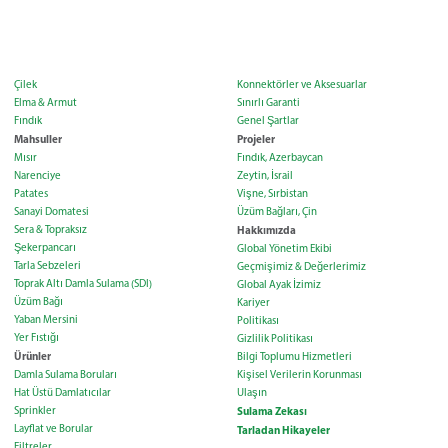
Çilek
Konnektörler ve Aksesuarlar
Elma & Armut
Sınırlı Garanti
Fındık
Genel Şartlar
Mahsuller
Projeler
Mısır
Fındık, Azerbaycan
Narenciye
Zeytin, İsrail
Patates
Vişne, Sırbistan
Sanayi Domatesi
Üzüm Bağları, Çin
Sera & Topraksız
Hakkımızda
Şekerpancarı
Global Yönetim Ekibi
Tarla Sebzeleri
Geçmişimiz & Değerlerimiz
Toprak Altı Damla Sulama (SDI)
Global Ayak İzimiz
Üzüm Bağı
Kariyer
Yaban Mersini
Politikası
Yer Fıstığı
Gizlilik Politikası
Ürünler
Bilgi Toplumu Hizmetleri
Damla Sulama Boruları
Kişisel Verilerin Korunması
Hat Üstü Damlatıcılar
Ulaşın
Sprinkler
Sulama Zekası
Layflat ve Borular
Tarladan Hikayeler
Filtreler