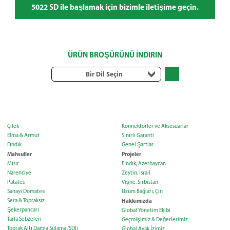
5022 SD ile başlamak için bizimle iletişime geçin.
ÜRÜN BROŞÜRÜNÜ İNDIRIN
Bir Dil Seçin
Çilek
Konnektörler ve Aksesuarlar
Elma & Armut
Sınırlı Garanti
Fındık
Genel Şartlar
Mahsuller
Projeler
Mısır
Fındık, Azerbaycan
Narenciye
Zeytin, İsrail
Patates
Vişne, Sırbistan
Sanayi Domatesi
Üzüm Bağları, Çin
Sera & Topraksız
Hakkımızda
Şekerpancarı
Global Yönetim Ekibi
Tarla Sebzeleri
Geçmişimiz & Değerlerimiz
Toprak Altı Damla Sulama (SDI)
Global Ayak İzimiz