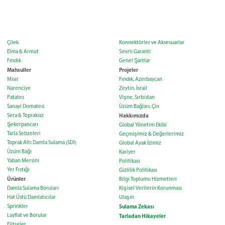
Çilek
Konnektörler ve Aksesuarlar
Elma & Armut
Sınırlı Garanti
Fındık
Genel Şartlar
Mahsuller
Projeler
Mısır
Fındık, Azerbaycan
Narenciye
Zeytin, İsrail
Patates
Vişne, Sırbistan
Sanayi Domatesi
Üzüm Bağları, Çin
Sera & Topraksız
Hakkımızda
Şekerpancarı
Global Yönetim Ekibi
Tarla Sebzeleri
Geçmişimiz & Değerlerimiz
Toprak Altı Damla Sulama (SDI)
Global Ayak İzimiz
Üzüm Bağı
Kariyer
Yaban Mersini
Politikası
Yer Fıstığı
Gizlilik Politikası
Ürünler
Bilgi Toplumu Hizmetleri
Damla Sulama Boruları
Kişisel Verilerin Korunması
Hat Üstü Damlatıcılar
Ulaşın
Sprinkler
Sulama Zekası
Layflat ve Borular
Tarladan Hikayeler
Filtreler