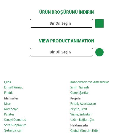
ÜRÜN BROŞÜRÜNÜ İNDIRIN
Bir Dil Seçin
VIEW PRODUCT ANIMATION
Bir Dil Seçin
Çilek
Konnektörler ve Aksesuarlar
Elma & Armut
Sınırlı Garanti
Fındık
Genel Şartlar
Mahsuller
Projeler
Mısır
Fındık, Azerbaycan
Narenciye
Zeytin, İsrail
Patates
Vişne, Sırbistan
Sanayi Domatesi
Üzüm Bağları, Çin
Sera & Topraksız
Hakkımızda
Şekerpancarı
Global Yönetim Ekibi