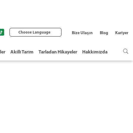
Choose Language
Bize Ulaşın
Blog
Kariyer
ler
Akıllı Tarım
Tarladan Hikayeler
Hakkımızda