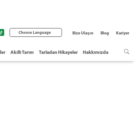
Choose Language
Bize Ulaşın
Blog
Kariyer
ler
Akıllı Tarım
Tarladan Hikayeler
Hakkımızda