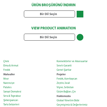
ÜRÜN BROŞÜRÜNÜ İNDIRIN
Bir Dil Seçin
VIEW PRODUCT ANIMATION
Bir Dil Seçin
Çilek
Konnektörler ve Aksesuarlar
Elma & Armut
Sınırlı Garanti
Fındık
Genel Şartlar
Mahsuller
Projeler
Mısır
Fındık, Azerbaycan
Narenciye
Zeytin, İsrail
Patates
Vişne, Sırbistan
Sanayi Domatesi
Üzüm Bağları, Çin
Sera & Topraksız
Hakkımızda
Şekerpancarı
Global Yönetim Ekibi
Tarla Sebzeleri
Geçmişimiz & Değerlerimiz