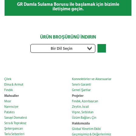
GR Damla Sulama Borusu ile başlamak için bizimle
iletişime geçin.
ÜRÜN BROŞÜRÜNÜ İNDIRIN
Bir Dil Seçin
Çilek
Konnektörler ve Aksesuarlar
Elma & Armut
Sınırlı Garanti
Fındık
Genel Şartlar
Mahsuller
Projeler
Mısır
Fındık, Azerbaycan
Narenciye
Zeytin, İsrail
Patates
Vişne, Sırbistan
Sanayi Domatesi
Üzüm Bağları, Çin
Sera & Topraksız
Hakkımızda
Şekerpancarı
Global Yönetim Ekibi
Tarla Sebzeleri
Geçmişimiz & Değerlerimiz