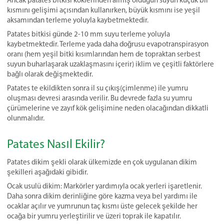
Ancak patates bitkisi köklerinden almış olduğun suyun küçük bir
kısmını gelişimi açısından kullanırken, büyük kısmını ise yeşil
aksamından terleme yoluyla kaybetmektedir.
Patates bitkisi günde 2-10 mm suyu terleme yoluyla
kaybetmektedir. Terleme yada daha doğrusu evapotranspirasyon
oranı (hem yeşil bitki kısımlarından hem de topraktan serbest
suyun buharlaşarak uzaklaşmasını içerir) iklim ve çeşitli faktörlere
bağlı olarak değişmektedir.
Patates te ekildikten sonra il su çıkış(çimlenme) ile yumru
oluşması devresi arasında verilir. Bu devrede fazla su yumru
çürümelerine ve zayıf kök gelişimine neden olacağından dikkatli
olunmalıdır.
Patates Nasıl Ekilir?
Patates dikim şekli olarak ülkemizde en çok uygulanan dikim
şekilleri aşağıdaki gibidir.
Ocak usulü dikim: Markörler yardımıyla ocak yerleri işaretlenir.
Daha sonra dikim derinliğine göre kazma veya bel yardımı ile
ocaklar açılır ve yumrunun taç kısmı üste gelecek şekilde her
ocağa bir yumru yerleştirilir ve üzeri toprak ile kapatılır.