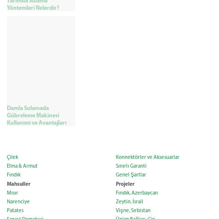
Tarımda Sulama
Yöntemleri Nelerdir?
Damla Sulamada
Gübreleme Makinesi
Kullanımı ve Avantajları
Çilek
Konnektörler ve Aksesuarlar
Elma & Armut
Sınırlı Garanti
Fındık
Genel Şartlar
Mahsuller
Projeler
Mısır
Fındık, Azerbaycan
Narenciye
Zeytin, İsrail
Patates
Vişne, Sırbistan