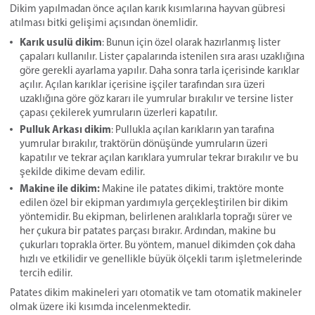
Dikim yapılmadan önce açılan karık kısımlarına hayvan gübresi
atılması bitki gelişimi açısından önemlidir.
Karık usulü dikim
: Bunun için özel olarak hazırlanmış lister
çapaları kullanılır. Lister çapalarında istenilen sıra arası uzaklığına
göre gerekli ayarlama yapılır. Daha sonra tarla içerisinde karıklar
açılır. Açılan karıklar içerisine işçiler tarafından sıra üzeri
uzaklığına göre göz kararı ile yumrular bırakılır ve tersine lister
çapası çekilerek yumruların üzerleri kapatılır.
Pulluk Arkası dikim
: Pullukla açılan karıkların yan tarafına
yumrular bırakılır, traktörün dönüşünde yumruların üzeri
kapatılır ve tekrar açılan karıklara yumrular tekrar bırakılır ve bu
şekilde dikime devam edilir.
Makine ile dikim:
Makine ile patates dikimi, traktöre monte
edilen özel bir ekipman yardımıyla gerçekleştirilen bir dikim
yöntemidir. Bu ekipman, belirlenen aralıklarla toprağı sürer ve
her çukura bir patates parçası bırakır. Ardından, makine bu
çukurları toprakla örter. Bu yöntem, manuel dikimden çok daha
hızlı ve etkilidir ve genellikle büyük ölçekli tarım işletmelerinde
tercih edilir.
Patates dikim makineleri yarı otomatik ve tam otomatik makineler
olmak üzere iki kısımda incelenmektedir.