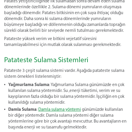
Patates yetiştiriciliğinde ilk sulamadan sonra devam eden sulama
dönemlerinde özellikle 2. Sulama dönemi yumruların oluşmaya
başladığı dönemdir. Patates bitkisinin en çok suya ihtiyaç olduğu
dönemdir. Daha sonra ki sulama dönemlerinde yumruların
büyümeye başladığı ve döllenmenin olduğu zamanlarda toprağın
sürekli olarak belirli bir seviyede nemli tutulması gerekmektedir.
Patateste yüksek verim ve bitkini vejetatif süresini
tamamlayabilmesi için mutlak olarak sulanması gerekmektedir.
Patateste Sulama Sistemleri
Patateste 3 çeşit sulama sistemi vardır. Aşağıda patateste sulama
sistem örnekleri listelenmiştir:
Yağmurlama Sulama
: Yağmurlama Sulama günümüzde en çok
kullanılan sulama yöntemidir. Su ,enerji tüketimi, verim ve su
kayıplarının fazla olduğu bir sulama yöntemidir. İşçiliğin en çok
kullanıldığı sulama yöntemidir.
Damla Sulama
:
Damla sulama yöntemi
günümüzde kullanılan
bir diğer yöntemdir. Damla sulama yöntemi diğer sulama
yöntemlerine göre bir çok avantajı mevcuttur. Bu avantajların en
başında enerji ve su tasarrufu gelmektedir.