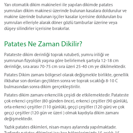
Yarı otomatik dikim makineleri ile yapılan dikimde patates
yumruları dikim makinesi üzerinde bulunan kasalara doldurulur ve
makine üzerinde bulunan işçiler kasalar içerisine doldurulan bu
yumruları elleriyle alarak döner gözlü tamburlar üzerine veya
düşey silindirler içerisine bırakırlar.
Patates Ne Zaman Dikilir?
Patateste dikim derinliği toprak rutubeti, yumru iriliği ve
yumrunun fizyolojik yaşına göre belirlemek şartıyla 12-18 cm
derinliğe, sıra arası 70-75 cm sıra üzeri 25-40 cm ye dikilmektedir.
Patates Dikim zamanı bölgesel olarak değişmekle birlikte, genellik
ilkbahar son donları geçtikten sonra ve toprak sıcaklığı 8-10 C
bulmasından sonra dikim gerçekleştirilir.
Patates dikim zamanı erkencilik çeşidi de etkilemektedir. Patateste
çok erkenci çeşitler (80 günden önce), erkenci çeşitler (90 günlük),
orta erkenci çeşitler (110 günlük), geççi çeşitler (120 gün) ve çok
geççi çeşitler (120 gün ve üzeri ) olmak kaydıyla dikim zamanı
değişmektedir.
Yazlık patates dikimleri, nisan-mayıs aylarında yapılmaktadır.