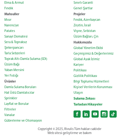
Elma & Armut
Sınırlı Garanti
Fındık
Genel Şartlar
Mahsuller
Projeler
Mısır
Fındık, Azerbaycan
Narenciye
Zeytin, İsrail
Patates
Vişne, Sırbistan
Sanayi Domatesi
Üzüm Bağları, Çin
Sera & Topraksız
Hakkımızda
Şekerpancarı
Global Yönetim Ekibi
Tarla Sebzeleri
Geçmişimiz & Değerlerimiz
Toprak Altı Damla Sulama (SDI)
Global Ayak İzimiz
Üzüm Bağı
Kariyer
Yaban Mersini
Politikası
Yer Fıstığı
Gizlilik Politikası
Ürünler
Bilgi Toplumu Hizmetleri
Damla Sulama Boruları
Kişisel Verilerin Korunması
Hat Üstü Damlatıcılar
Ulaşın
Sprinkler
Sulama Zekası
Layflat ve Borular
Tarladan Hikayeler
Filtreler
Vanalar
Gübreleme ve Otomasyon
Copyright © 2025, Rivulis Tüm hakları saklıdır
Web sitesi geliştirme ve bakım