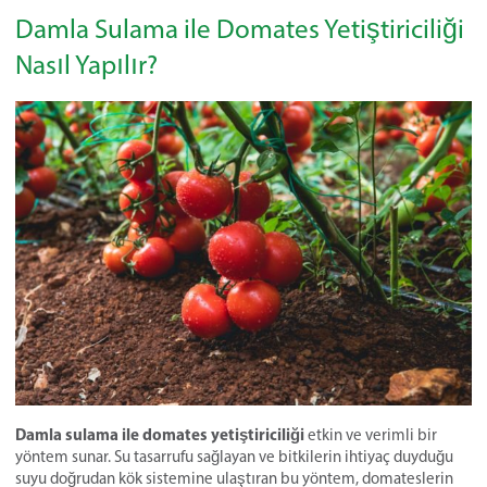
Damla Sulama ile Domates Yetiştiriciliği
Nasıl Yapılır?
Damla sulama ile domates yetiştiriciliği
etkin ve verimli bir
yöntem sunar. Su tasarrufu sağlayan ve bitkilerin ihtiyaç duyduğu
suyu doğrudan kök sistemine ulaştıran bu yöntem, domateslerin