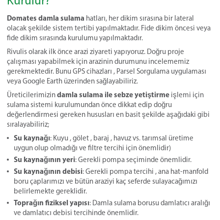
Kurulur?
Domates damla sulama
hatları, her dikim sırasına bir lateral
olacak şekilde sistem tertibi yapılmaktadır. Fide dikim öncesi veya
fide dikim sırasında kurulumu yapılmaktadır.
Rivulis olarak ilk önce arazi ziyareti yapıyoruz. Doğru proje
çalışması yapabilmek için arazinin durumunu incelememiz
gerekmektedir. Bunu GPS cihazları , Parsel Sorgulama uygulaması
veya Google Earth üzerinden sağlayabiliriz.
damla sulama ile sebze yetiştirme
Üreticilerimizin
işlemi için
sulama sistemi kurulumundan önce dikkat edip doğru
değerlendirmesi gereken hususları en basit şekilde aşağıdaki gibi
sıralayabiliriz;
Su kaynağı
: Kuyu , gölet , baraj , havuz vs. tarımsal üretime
uygun olup olmadığı ve filtre tercihi için önemlidir)
Su kaynağının yeri
: Gerekli pompa seçiminde önemlidir.
Su kaynağının debisi
: Gerekli pompa tercihi , ana hat-manfold
boru çaplarımızı ve bütün araziyi kaç seferde sulayacağımızı
belirlemekte gereklidir.
Toprağın fiziksel yapısı
: Damla sulama borusu damlatıcı aralığı
ve damlatıcı debisi tercihinde önemlidir.