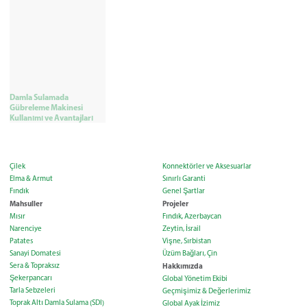
Damla Sulamada
Gübreleme Makinesi
Kullanımı ve Avantajları
Çilek
Konnektörler ve Aksesuarlar
Elma & Armut
Sınırlı Garanti
Fındık
Genel Şartlar
Mahsuller
Projeler
Mısır
Fındık, Azerbaycan
Narenciye
Zeytin, İsrail
Patates
Vişne, Sırbistan
Sanayi Domatesi
Üzüm Bağları, Çin
Sera & Topraksız
Hakkımızda
Şekerpancarı
Global Yönetim Ekibi
Tarla Sebzeleri
Geçmişimiz & Değerlerimiz
Toprak Altı Damla Sulama (SDI)
Global Ayak İzimiz