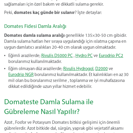
sağlamaları için özel bakım ve dikkatli sulama gerekir.
domates kaç günde bir sulanır
Peki,
? İşte detaylar:
Domates Fidesi Damla Aralığı
Domates damla sulama aralığı
genellikle 135×30-50 cm gibidir.
Damla sulama hatları her sıraya uygulandığı için ıslatma çapına en
uygun damlatıcı aralıkları 20-40 cm olarak uygun olmaktadır.
Eğimli arazilerde;
Rivulis D5000 PC
,
Hydro PC
ve
Eurodrip PC2
borularımız kullanılmaktadır.
Eğim olmayan düz arazilerde;
Rivulis Hydrogol
,
D2000
ve
Eurodrip NGR
borularımız kullanılmaktadır. Et kalınlıkları en az 30
mil olan bu borularımız serilme , toplanma ve iyi muhafazasına
dikkat edildiğinde uzun yıllar hizmet edebilir.
Domateste Damla Sulama ile
Gübreleme Nasıl Yapılır?
Azot , Fosfor ve Potasyum Domates bitkisi gelişimi için önemli
gübrelerdir. Azot bitkide dal, sürgün, yaprak gibi vejetatif aksamı