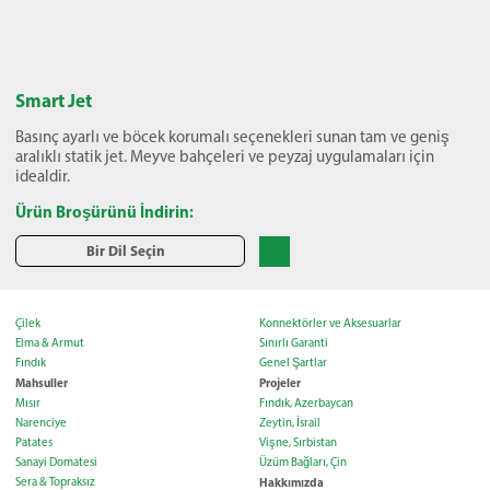
Smart Jet
Basınç ayarlı ve böcek korumalı seçenekleri sunan tam ve geniş
aralıklı statik jet. Meyve bahçeleri ve peyzaj uygulamaları için
idealdir.
Ürün Broşürünü İndirin:
Bir Dil Seçin
Çilek
Konnektörler ve Aksesuarlar
Elma & Armut
Sınırlı Garanti
Fındık
Genel Şartlar
Mahsuller
Projeler
Mısır
Fındık, Azerbaycan
Narenciye
Zeytin, İsrail
Patates
Vişne, Sırbistan
Sanayi Domatesi
Üzüm Bağları, Çin
Sera & Topraksız
Hakkımızda