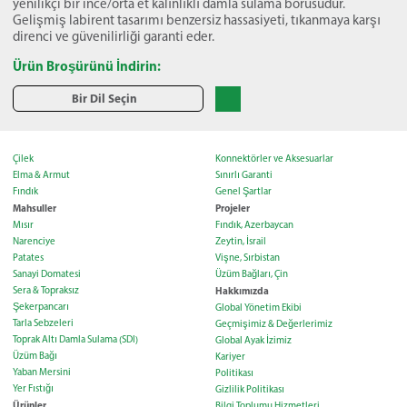
yenilikçi bir ince/orta et kalınlıklı damla sulama borusudur.
Gelişmiş labirent tasarımı benzersiz hassasiyeti, tıkanmaya karşı
direnci ve güvenilirliği garanti eder.
Ürün Broşürünü İndirin:
Bir Dil Seçin
Çilek
Konnektörler ve Aksesuarlar
Elma & Armut
Sınırlı Garanti
Fındık
Genel Şartlar
Mahsuller
Projeler
Mısır
Fındık, Azerbaycan
Narenciye
Zeytin, İsrail
Patates
Vişne, Sırbistan
Sanayi Domatesi
Üzüm Bağları, Çin
Sera & Topraksız
Hakkımızda
Şekerpancarı
Global Yönetim Ekibi
Tarla Sebzeleri
Geçmişimiz & Değerlerimiz
Toprak Altı Damla Sulama (SDI)
Global Ayak İzimiz
Üzüm Bağı
Kariyer
Yaban Mersini
Politikası
Yer Fıstığı
Gizlilik Politikası
Ürünler
Bilgi Toplumu Hizmetleri