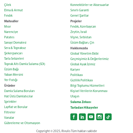
Çilek
Konnektörler ve Aksesuarlar
Elma & Armut
Sınırlı Garanti
Fındık
Genel Şartlar
Mahsuller
Projeler
Mısır
Fındık, Azerbaycan
Narenciye
Zeytin, İsrail
Patates
Vişne, Sırbistan
Sanayi Domatesi
Üzüm Bağları, Çin
Sera & Topraksız
Hakkımızda
Şekerpancarı
Global Yönetim Ekibi
Tarla Sebzeleri
Geçmişimiz & Değerlerimiz
Toprak Altı Damla Sulama (SDI)
Global Ayak İzimiz
Üzüm Bağı
Kariyer
Yaban Mersini
Politikası
Yer Fıstığı
Gizlilik Politikası
Ürünler
Bilgi Toplumu Hizmetleri
Damla Sulama Boruları
Kişisel Verilerin Korunması
Hat Üstü Damlatıcılar
Ulaşın
Sprinkler
Sulama Zekası
Layflat ve Borular
Tarladan Hikayeler
Filtreler
Vanalar
Gübreleme ve Otomasyon
Copyright © 2025, Rivulis Tüm hakları saklıdır