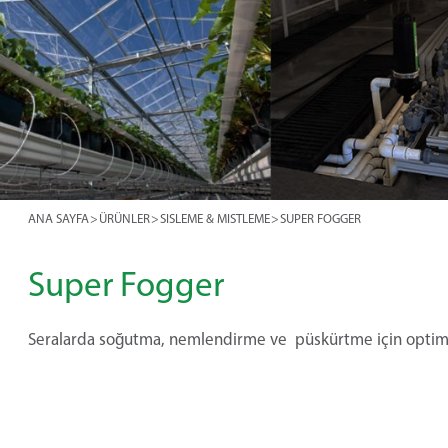
ANA SAYFA
>
ÜRÜNLER
>
SISLEME & MISTLEME
>
SUPER FOGGER
Super Fogger
Seralarda soğutma, nemlendirme ve püskürtme için opti