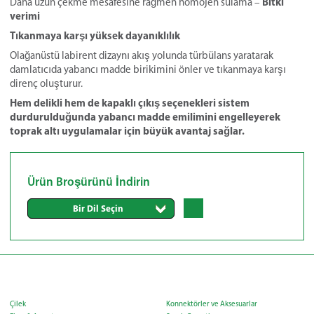
Bitki
Daha uzun çekme mesafesine rağmen homojen sulama –
verimi
Tıkanmaya karşı yüksek dayanıklılık
Olağanüstü labirent dizaynı akış yolunda türbülans yaratarak
damlatıcıda yabancı madde birikimini önler ve tıkanmaya karşı
direnç oluşturur.
Hem delikli hem de kapaklı çıkış seçenekleri sistem
durdurulduğunda yabancı madde emilimini engelleyerek
toprak altı uygulamalar için büyük avantaj sağlar.
Ürün Broşürünü İndirin
Bir Dil Seçin
Çilek
Konnektörler ve Aksesuarlar