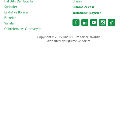
Hat Üstü Damlatıcılar
Ulaşın
Sprinkler
Sulama Zekası
Layflat ve Borular
Tarladan Hikayeler
Filtreler
Vanalar
Gübreleme ve Otomasyon
Copyright © 2025, Rivulis Tüm hakları saklıdır
Web sitesi geliştirme ve bakım