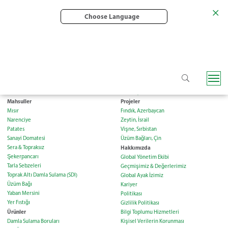
Choose Language
Çilek
Konnektörler ve Aksesuarlar
Elma & Armut
Sınırlı Garanti
Fındık
Genel Şartlar
Mahsuller
Projeler
Mısır
Fındık, Azerbaycan
Narenciye
Zeytin, İsrail
Patates
Vişne, Sırbistan
Sanayi Domatesi
Üzüm Bağları, Çin
Sera & Topraksız
Hakkımızda
Şekerpancarı
Global Yönetim Ekibi
Tarla Sebzeleri
Geçmişimiz & Değerlerimiz
Toprak Altı Damla Sulama (SDI)
Global Ayak İzimiz
Üzüm Bağı
Kariyer
Yaban Mersini
Politikası
Yer Fıstığı
Gizlilik Politikası
Ürünler
Bilgi Toplumu Hizmetleri
Damla Sulama Boruları
Kişisel Verilerin Korunması